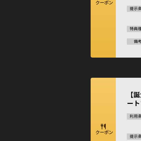
クーポン
提示
特典
備
【誕
ート
利用
クーポン
提示