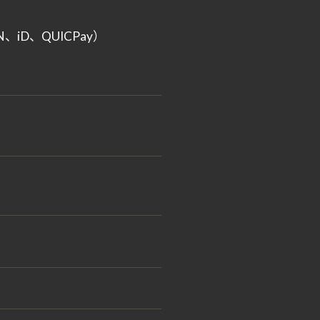
、iD、QUICPay）
）