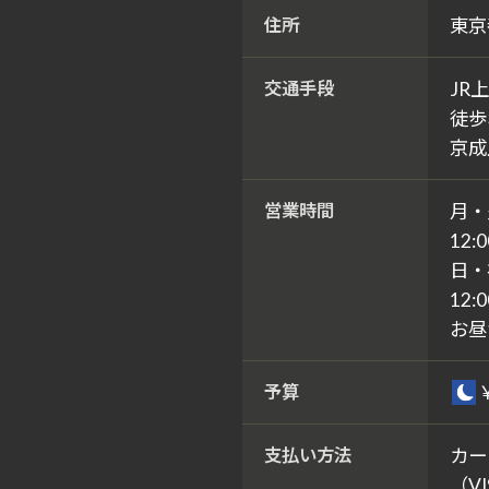
住所
東京
交通手段
JR
徒歩
京成
営業時間
月・
12:0
日・
12:0
お昼
予算
支払い方法
カー
（VI