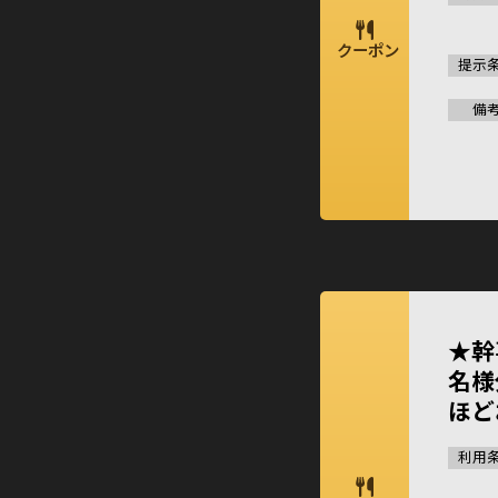
クーポン
提示
備
★幹
名様
ほど
利用