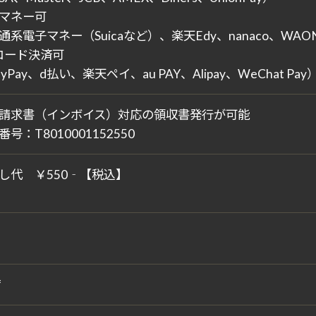
マネー可
通系電子マネー（Suicaなど）、楽天Edy、nanaco、WAON
コード決済可
yPay、d払い、楽天ペイ、au PAY、Alipay、WeChat Pay
請求書（インボイス）対応の領収書発行が可能
号：T8010001152550
し代 ￥550‐【税込】
席