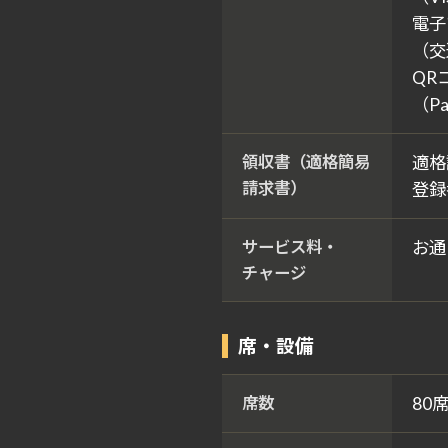
電子
（交
QR
（Pa
領収書（適格簡易
適格
請求書）
登録番
サービス料・
お通
チャージ
席・設備
席数
80